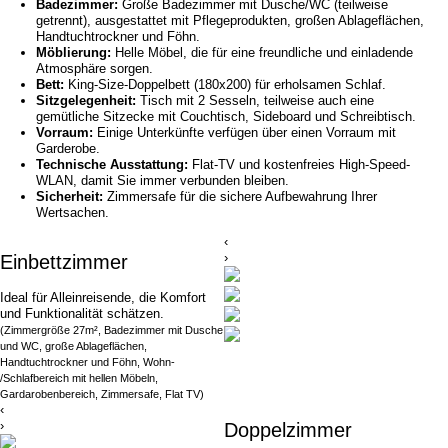
Badezimmer:
Große Badezimmer mit Dusche/WC (teilweise
getrennt), ausgestattet mit Pflegeprodukten, großen Ablageflächen,
Handtuchtrockner und Föhn.
Möblierung:
Helle Möbel, die für eine freundliche und einladende
Atmosphäre sorgen.
Bett:
King-Size-Doppelbett (180x200) für erholsamen Schlaf.
Sitzgelegenheit:
Tisch mit 2 Sesseln, teilweise auch eine
gemütliche Sitzecke mit Couchtisch, Sideboard und Schreibtisch.
Vorraum:
Einige Unterkünfte verfügen über einen Vorraum mit
Garderobe.
Technische Ausstattung:
Flat-TV und kostenfreies High-Speed-
WLAN, damit Sie immer verbunden bleiben.
Sicherheit:
Zimmersafe für die sichere Aufbewahrung Ihrer
Wertsachen.
‹
›
Einbettzimmer
Ideal für Alleinreisende, die Komfort
und Funktionalität schätzen.
(Zimmergröße 27m², Badezimmer mit Dusche
und WC, große Ablageflächen,
Handtuchtrockner und Föhn, Wohn-
/Schlafbereich mit hellen Möbeln,
Gardarobenbereich, Zimmersafe, Flat TV)
‹
›
Doppelzimmer