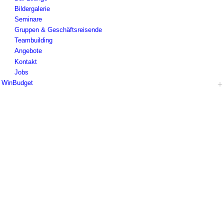
Bildergalerie
Seminare
Gruppen & Geschäftsreisende
Teambuilding
Angebote
Kontakt
Jobs
WinBudget
Hotel
Zimmer Wiener Neustadt
Zimmer Guntramsdorf
Frühstück
Impressionen
Seminare
Gruppen & Geschäftsreisende
Teambuilding
Angebote
Kontakt
Jobs