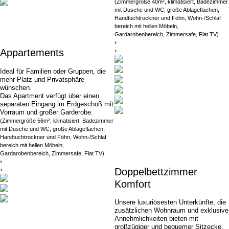
(Zimmergröße 40m², klimatisiert, Badezimmer
mit Dusche und WC, große Ablageflächen,
Handtuch
trockner und Föhn, Wohn-/Schlaf
bereich mit hellen Möbeln,
Gardarobenbereich, Zimmersafe, Flat TV)
‹
›
Appartements
Ideal für Familien oder Gruppen, die
mehr Platz und Privatsphäre
wünschen.
Das Apartment verfügt über einen
separaten Eingang im Erdgeschoß mit
Vorraum und großer Garderobe.
(Zimmergröße 56m², klimatisiert, Badezimmer
mit Dusche und WC, große Ablageflächen,
Handtuch
trockner und Föhn, Wohn-/Schlaf
bereich mit hellen Möbeln,
Gardarobenbereich, Zimmersafe, Flat TV)
‹
›
Doppelbettzimmer
Komfort
Unsere luxuriösesten Unterkünfte, die
zusätzlichen Wohnraum und exklusive
Annehmlichkeiten bieten mit
großzügiger und bequemer Sitzecke.