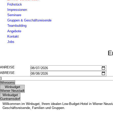
Bildergalerie
Frühstück
Seminare
Impressionen
Gruppen & Geschäftsreisende
Seminare
Teambuilding
Gruppen & Geschäftsreisende
Angebote
Teambuilding
Kontakt
Angebote
Jobs
Kontakt
Jobs
E
Willkommen im Winbuget, Ihrem idealen Low-Budget-Hotel in Wiener Neustad
Geschäftsreisende, Familien und Gruppen.