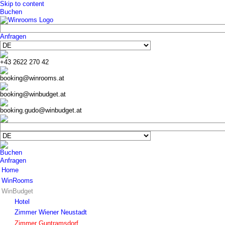
Skip to content
Buchen
Anfragen
+43 2622 270 42
booking@winrooms.at
booking@winbudget.at
booking.gudo@winbudget.at
Buchen
Anfragen
Home
WinRooms
WinBudget
Hotel
Zimmer
Hotel
Frühstück
Zimmer Wiener Neustadt
Bar-Lounge
Zimmer Guntramsdorf