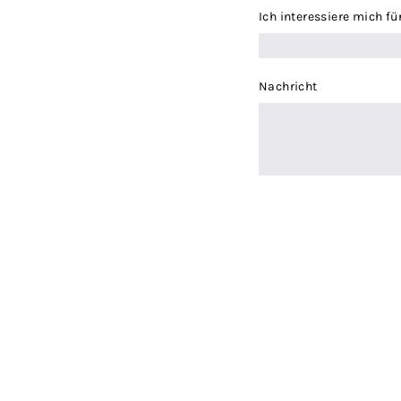
Ich interessiere mich fü
Nachricht
Ich stimme der
Dat
Ich stimme zu, da
ANFRAGE