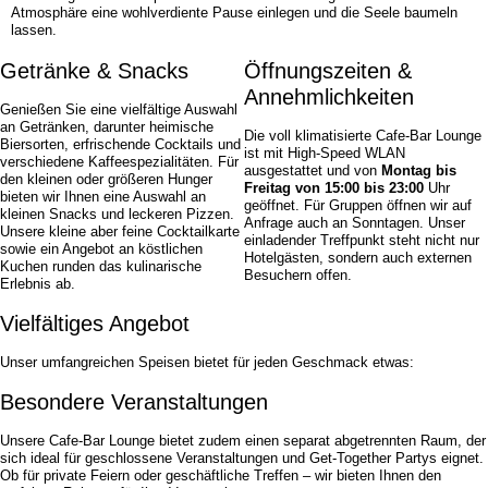
Atmosphäre eine wohlverdiente Pause einlegen und die Seele baumeln
lassen.
Getränke & Snacks
Öffnungs­zeiten &
Annehm­lich­keiten
Genießen Sie eine vielfältige Auswahl
an Getränken, darunter heimische
Die voll klimatisierte Cafe-Bar Lounge
Biersorten, erfrischende Cocktails und
ist mit High-Speed WLAN
verschiedene Kaffeespezialitäten. Für
ausgestattet und von
Montag bis
den kleinen oder größeren Hunger
Freitag von 15:00 bis 23:00
Uhr
bieten wir Ihnen eine Auswahl an
geöffnet. Für Gruppen öffnen wir auf
kleinen Snacks und leckeren Pizzen.
Anfrage auch an Sonntagen. Unser
Unsere kleine aber feine Cocktailkarte
einladender Treffpunkt steht nicht nur
sowie ein Angebot an köstlichen
Hotelgästen, sondern auch externen
Kuchen runden das kulinarische
Besuchern offen.
Erlebnis ab.
Vielfältiges Angebot
Unser umfangreichen Speisen bietet für jeden Geschmack etwas:
Besondere Veran­staltungen
Unsere Cafe-Bar Lounge bietet zudem einen separat abgetrennten Raum, der
sich ideal für geschlossene Veranstaltungen und Get-Together Partys eignet.
Ob für private Feiern oder geschäftliche Treffen – wir bieten Ihnen den