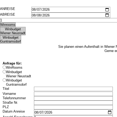
Bildergalerie
Frühstück
Seminare
Impressionen
Gruppen & Geschäftsreisende
Seminare
Teambuilding
Gruppen & Geschäftsreisende
Angebote
Teambuilding
Kontakt
Angebote
Jobs
Kontakt
Jobs
Sie planen einen Aufenthalt in Wiener
Gerne e
Anfrage für:
WinRooms
Winbudget
Wiener Neustadt
Winbudget
Guntramsdorf
Titel
Vorname
Telefonnummer
Straße Nr.
PLZ
Datum Anreise