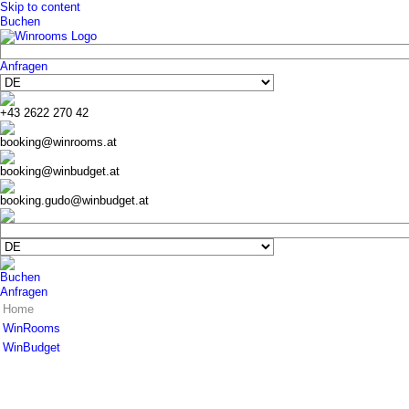
Skip to content
Buchen
Anfragen
+43 2622 270 42
booking@winrooms.at
booking@winbudget.at
booking.gudo@winbudget.at
Buchen
Anfragen
Home
WinRooms
WinBudget
Hotel
Zimmer
Hotel
Frühstück
Zimmer Wiener Neustadt
Bar-Lounge
Zimmer Guntramsdorf