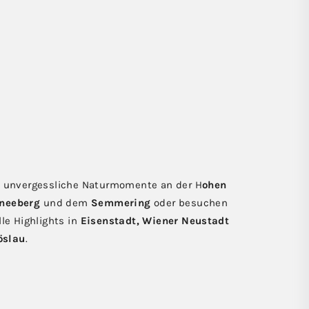
e unvergessliche Naturmomente an der H
ohen
hneeberg
und dem
Semmering
oder besuchen
lle Highlights in
Eisenstadt, Wiener Neustadt
öslau
.