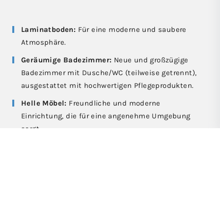
Laminatboden:
Für eine moderne und saubere
Atmosphäre.
Geräumige Badezimmer:
Neue und großzügige
Badezimmer mit Dusche/WC (teilweise getrennt),
ausgestattet mit hochwertigen Pflegeprodukten.
Helle Möbel:
Freundliche und moderne
Einrichtung, die für eine angenehme Umgebung
sorgt.
Flat-TV:
Für Ihre Unterhaltung und Entspannung.
Kostenfreies High-Speed WLAN:
Bleiben Sie
immer verbunden mit unserem schnellen und
zuverlässigen Internet.