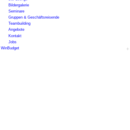
Bildergalerie
Seminare
Gruppen & Geschäftsreisende
Teambuilding
Angebote
Kontakt
Jobs
WinBudget
Hotel
Zimmer Wiener Neustadt
Zimmer Guntramsdorf
Frühstück
Impressionen
Seminare
Gruppen & Geschäftsreisende
Teambuilding
Angebote
Kontakt
Jobs