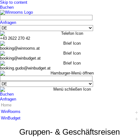
Skip to content
Buchen
Anfragen
+43 2622 270 42
booking@winrooms.at
booking@winbudget.at
booking.gudo@winbudget.at
Buchen
Anfragen
Home
WinRooms
WinBudget
Hotel
Zimmer
Hotel
Gruppen- & Geschäfts­reisen
Frühstück
Zimmer Wiener Neustadt
Bar-Lounge
Zimmer Guntramsdorf