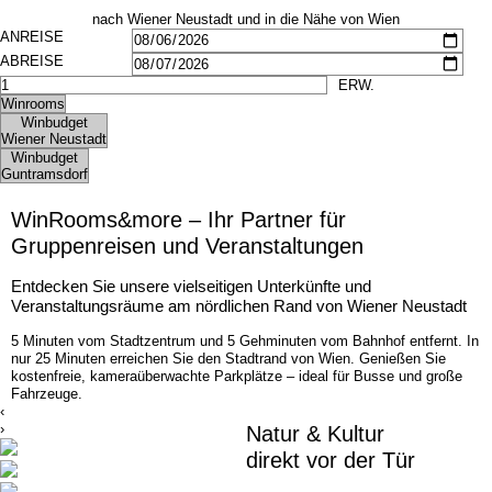
Bildergalerie
Frühstück
nach Wiener Neustadt und in die Nähe von Wien
Seminare
Impressionen
Gruppen & Geschäftsreisende
Seminare
Teambuilding
Gruppen & Geschäftsreisende
Angebote
Teambuilding
Kontakt
Angebote
Jobs
Kontakt
Jobs
WinRooms&more – Ihr Partner für
Gruppenreisen und Veranstaltungen
Entdecken Sie unsere vielseitigen Unterkünfte und
Veranstaltungsräume am nördlichen Rand von Wiener Neustadt
5 Minuten vom Stadtzentrum und 5 Gehminuten vom Bahnhof entfernt. In
nur 25 Minuten erreichen Sie den Stadtrand von Wien. Genießen Sie
kostenfreie, kameraüberwachte Parkplätze – ideal für Busse und große
Fahrzeuge.
‹
›
Natur & Kultur
direkt vor der Tür