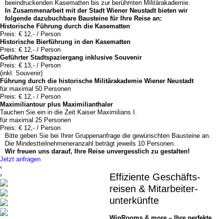
beeindruckenden Kasematten bis zur berühmten Militärakademie.
In Zusammenarbeit mit der Stadt Wiener Neustadt bieten wir
folgende dazubuchbare Bausteine für Ihre Reise an:
Historische Führung durch die Kasematten
Preis: € 12,- / Person
Historische Bier
führung in den Kasematten
Preis: € 12,- / Person
Geführter Stadt
spazier
gang inklusive Souvenir
Preis: € 13,- / Person
(inkl. Souvenir)
Führung durch die his
torische Militär
aka
demie Wiener Neustadt
für maximal 50 Personen
Preis: € 12,- / Person
Maximilian
tour plus Maximilian
thaler
Tauchen Sie ein in die Zeit Kaiser Maximilians I.
für maximal 25 Personen
Preis: € 12,- / Person
Bitte geben Sie bei Ihrer Gruppenanfrage die gewünschten Bausteine an.
Die Mindestteilnehmeneranzahl beträgt jeweils 10 Personen.
Wir freuen uns darauf, Ihre Reise unvergesslich zu gestalten!
Jetzt anfragen
‹
›
Effiziente Geschäfts­
reisen & Mitarbeiter­
unterkünfte
WinRooms & more – Ihre perfekte