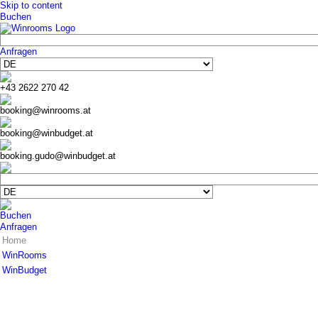
Skip to content
Buchen
Anfragen
+43 2622 270 42
booking@winrooms.at
booking@winbudget.at
booking.gudo@winbudget.at
Buchen
Anfragen
Home
WinRooms
WinBudget
Hotel
Zimmer
Hotel
Frühstück
Zimmer Wiener Neustadt
Bar-Lounge
Zimmer Guntramsdorf