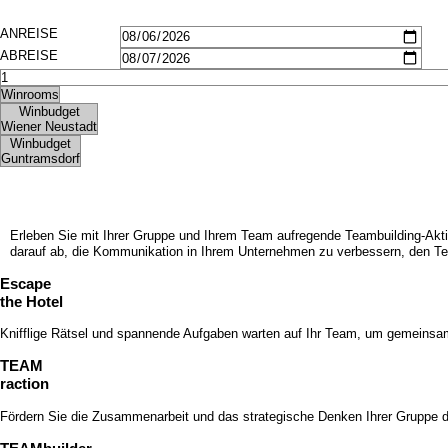
Bildergalerie
Frühstück
Seminare
Impressionen
Gruppen & Geschäftsreisende
Seminare
Teambuilding
Gruppen & Geschäftsreisende
Angebote
Teambuilding
Kontakt
Angebote
Jobs
Kontakt
Jobs
Erleben Sie mit Ihrer Gruppe und Ihrem Team aufregende Teambuilding-A
darauf ab, die Kommunikation in Ihrem Unternehmen zu verbessern, den T
Escape
the Hotel
Knifflige Rätsel und spannende Aufgaben warten auf Ihr Team, um gemeins
TEAM
raction
Fördern Sie die Zusammen­arbeit und das strategische Denken Ihrer Gruppe 