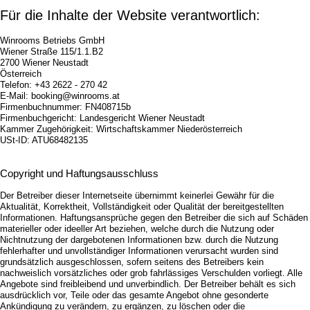
Bildergalerie
Frühstück
Für die Inhalte der Website verantwortlich:
Seminare
Impressionen
Winrooms Betriebs GmbH
Gruppen & Geschäftsreisende
Seminare
Wiener Straße 115/1.1.B2
Teambuilding
Gruppen & Geschäftsreisende
2700 Wiener Neustadt
Angebote
Teambuilding
Österreich
Telefon: +43 2622 - 270 42
Kontakt
Angebote
E-Mail: booking@winrooms.at
Jobs
Kontakt
Firmenbuchnummer: FN408715b
Jobs
Firmenbuchgericht: Landesgericht Wiener Neustadt
Kammer Zugehörigkeit: Wirtschaftskammer Niederösterreich
USt-ID: ATU68482135
Copyright und Haftungsausschluss
Der Betreiber dieser Internetseite übernimmt keinerlei Gewähr für die
Aktualität, Korrektheit, Vollständigkeit oder Qualität der bereitgestellten
Informationen. Haftungsansprüche gegen den Betreiber die sich auf Schäden
materieller oder ideeller Art beziehen, welche durch die Nutzung oder
Nichtnutzung der dargebotenen Informationen bzw. durch die Nutzung
fehlerhafter und unvollständiger Informationen verursacht wurden sind
grundsätzlich ausgeschlossen, sofern seitens des Betreibers kein
nachweislich vorsätzliches oder grob fahrlässiges Verschulden vorliegt. Alle
Angebote sind freibleibend und unverbindlich. Der Betreiber behält es sich
ausdrücklich vor, Teile oder das gesamte Angebot ohne gesonderte
Ankündigung zu verändern, zu ergänzen, zu löschen oder die