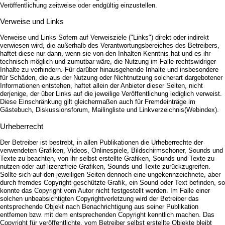
Veröffentlichung zeitweise oder endgültig einzustellen.
Verweise und Links
Verweise und Links Sofern auf Verweisziele ("Links") direkt oder indirekt
verwiesen wird, die außerhalb des Verantwortungsbereiches des Betreibers,
haftet diese nur dann, wenn sie von den Inhalten Kenntnis hat und es ihr
technisch möglich und zumutbar wäre, die Nutzung im Falle rechtswidriger
Inhalte zu verhindern. Für darüber hinausgehende Inhalte und insbesondere
für Schäden, die aus der Nutzung oder Nichtnutzung solcherart dargebotener
Informationen entstehen, haftet allein der Anbieter dieser Seiten, nicht
derjenige, der über Links auf die jeweilige Veröffentlichung lediglich verweist.
Diese Einschränkung gilt gleichermaßen auch für Fremdeinträge im
Gästebuch, Diskussionsforum, Mailingliste und Linkverzeichnis(Webindex).
Urheberrecht
Der Betreiber ist bestrebt, in allen Publikationen die Urheberrechte der
verwendeten Grafiken, Videos, Onlinespiele, Bildschirmschoner, Sounds und
Texte zu beachten, von ihr selbst erstellte Grafiken, Sounds und Texte zu
nutzen oder auf lizenzfreie Grafiken, Sounds und Texte zurückzugreifen.
Sollte sich auf den jeweiligen Seiten dennoch eine ungekennzeichnete, aber
durch fremdes Copyright geschützte Grafik, ein Sound oder Text befinden, so
konnte das Copyright vom Autor nicht festgestellt werden. Im Falle einer
solchen unbeabsichtigten Copyrightverletzung wird der Betreiber das
entsprechende Objekt nach Benachrichtigung aus seiner Publikation
entfernen bzw. mit dem entsprechenden Copyright kenntlich machen. Das
Copyright für veröffentlichte, vom Betreiber selbst erstellte Objekte bleibt