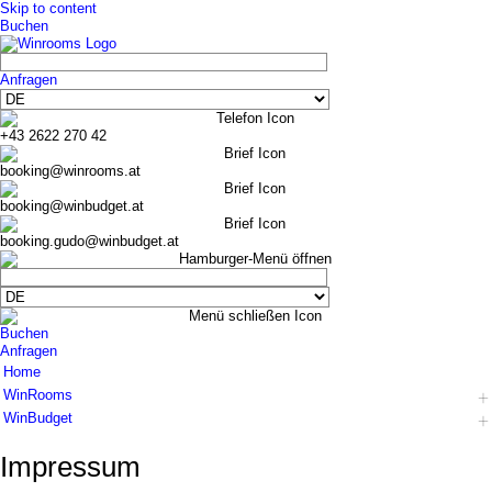
Skip to content
Buchen
Anfragen
+43 2622 270 42
booking@winrooms.at
booking@winbudget.at
booking.gudo@winbudget.at
Buchen
Anfragen
Home
WinRooms
WinBudget
Hotel
Zimmer
Hotel
Impressum
Frühstück
Zimmer Wiener Neustadt
Bar-Lounge
Zimmer Guntramsdorf