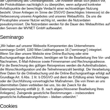
der Optimierung des Onlineangebotes. Der Anbieter behält sich jedoch vor,
die Protokolldaten nachträglich zu überprüfen, wenn aufgrund konkreter
Anhaltspunkte der berechtigte Verdacht einer rechtswidrigen Nutzung
besteht. Unser Anliegen im Sinne der DSGVO (berechtigtes Interesse) ist die
Verbesserung unseres Angebotes und unseres Webauftritts. Da uns die
Privatsphäre unserer Nutzer wichtig ist, werden die Nutzerdaten
pseudonymisiert. Die Nutzerdaten werden für die Dauer des Webauftrittes auf
den Servern der WVNET GmbH aufbewahrt.
Seminargo
„Wir haben auf unserer Webseite Komponenten des Unternehmens
seminargo GmbH, 1160 Wien Liebhartsgasse 16 (“seminargo”) integriert.
Wenn Sie über unsere Website eine Online-Buchung oder eine
Buchungsanfrage durchführen, benötigen wir für die Bearbeitung Ihre Vor- und
Nachnamen, E-Mail-Adresse sowie Firmennamen und Rechnungsadresse.
Für die Berechnung des gültigen Reisepreises werden die Aufenthaltsdaten,
die Wunschkonfiguration und die Teilnehmeranzahl benötigt. Die Verarbeitung
Ihrer Daten für die Onlinebuchung und die Online-Buchungsanfrage erfolgt auf
Grundlage Art. 6 Abs. 1 lit. b DSGVO und dient der Erfüllung eines Vertrages
oder der Durchführung vorvertraglicher Maßnahmen. Die von Ihnen an uns
übermittelten Daten verbleiben bei uns, bis der Zweck für die
Datenspeicherung entfällt (z. B. nach abgeschlossener Bearbeitung Ihres
Anliegens). Zwingende gesetzliche Bestimmungen – insbesondere
gesetzliche Aufbewahrungsfristen – bleiben unberührt.“
Cookies