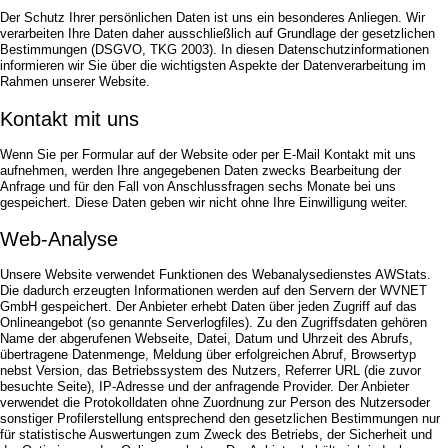
Bildergalerie
Frühstück
Der Schutz Ihrer persönlichen Daten ist uns ein besonderes Anliegen. Wir
verarbeiten Ihre Daten daher ausschließlich auf Grundlage der gesetzlichen
Seminare
Impressionen
Bestimmungen (DSGVO, TKG 2003). In diesen Datenschutzinformationen
Gruppen & Geschäftsreisende
Seminare
informieren wir Sie über die wichtigsten Aspekte der Datenverarbeitung im
Teambuilding
Gruppen & Geschäftsreisende
Rahmen unserer Website.
Angebote
Teambuilding
Kontakt mit uns
Kontakt
Angebote
Jobs
Kontakt
Wenn Sie per Formular auf der Website oder per E-Mail Kontakt mit uns
Jobs
aufnehmen, werden Ihre angegebenen Daten zwecks Bearbeitung der
Anfrage und für den Fall von Anschlussfragen sechs Monate bei uns
gespeichert. Diese Daten geben wir nicht ohne Ihre Einwilligung weiter.
Web-Analyse
Unsere Website verwendet Funktionen des Webanalysedienstes AWStats.
Die dadurch erzeugten Informationen werden auf den Servern der WVNET
GmbH gespeichert. Der Anbieter erhebt Daten über jeden Zugriff auf das
Onlineangebot (so genannte Serverlogfiles). Zu den Zugriffsdaten gehören
Name der abgerufenen Webseite, Datei, Datum und Uhrzeit des Abrufs,
übertragene Datenmenge, Meldung über erfolgreichen Abruf, Browsertyp
nebst Version, das Betriebssystem des Nutzers, Referrer URL (die zuvor
besuchte Seite), IP-Adresse und der anfragende Provider. Der Anbieter
verwendet die Protokolldaten ohne Zuordnung zur Person des Nutzersoder
sonstiger Profilerstellung entsprechend den gesetzlichen Bestimmungen nur
für statistische Auswertungen zum Zweck des Betriebs, der Sicherheit und