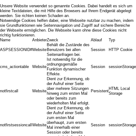
Unsere Website verwendet so genannte Cookies. Dabei handelt es sich um
kleine Textdateien, die mit Hilfe des Browsers auf Ihrem Endgerät abgelegt
werden. Sie richten keinen Schaden an.
Notwendige Cookies helfen dabei, eine Webseite nutzbar zu machen, indem
sie Grundfunktionen wie Seitennavigation und Zugriff auf sichere Bereiche
der Webseite ermöglichen. Die Webseite kann ohne diese Cookies nicht
richtig funktionieren.
Name
Anbieter
Zweck
Ablauf
Typ
Behält die Zustände des
ASPSESSIONID#
Website
Benutzers bei allen
Session
HTTP Cookie
Seitenanfragen bei.
Ist notwendig für die
ordnungsgemäße
cms_actiontable
Website
Session
sessionStorage
Funktion dynamischer
Effekte.
Dient zur Erkennung, ob
der Aufruf einer Seite
über mehrere Sitzungen
HTML Local
notfirstcall
Website
Persistent
hinweg zum ersten Mal
Storage
oder bereits zum
wiederholten Mal erfolgt.
Dient zur Erkennung, ob
der Aufruf einer Seite
zum ersten Mal
überhaupt, zum ersten
notfirstsessioncall
Website
Session
sessionStorage
Mal innerhalb einer
Session oder bereits