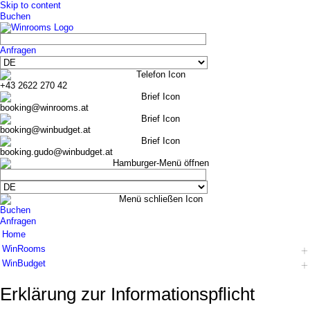
Skip to content
Buchen
Anfragen
+43 2622 270 42
booking@winrooms.at
booking@winbudget.at
booking.gudo@winbudget.at
Buchen
Anfragen
Home
WinRooms
WinBudget
Hotel
Zimmer
Hotel
Erklärung zur Informations­pflicht
Frühstück
Zimmer Wiener Neustadt
Bar-Lounge
Zimmer Guntramsdorf