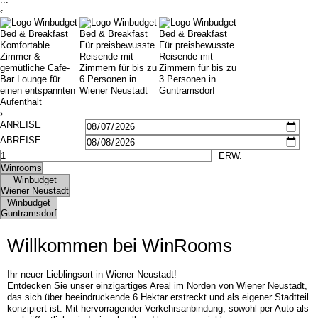
‹
Bildergalerie
Frühstück
Seminare
Impressionen
Gruppen & Geschäftsreisende
Seminare
Komfortable
Für preisbewusste
Für preisbewusste
Zimmer &
Reisende mit
Reisende mit
Teambuilding
Gruppen & Geschäftsreisende
gemütliche Cafe-
Zimmern für bis zu
Zimmern für bis zu
Angebote
Teambuilding
Bar Lounge für
6 Personen in
3 Personen in
Kontakt
Angebote
einen entspannten
Wiener Neustadt
Guntramsdorf
Aufenthalt
Jobs
Kontakt
›
Jobs
Willkommen bei WinRooms
Ihr neuer Lieblingsort in Wiener Neustadt!
Entdecken Sie unser einzigartiges Areal im Norden von Wiener Neustadt,
das sich über beeindruckende 6 Hektar erstreckt und als eigener Stadtteil
konzipiert ist. Mit hervorragender Verkehrsanbindung, sowohl per Auto als