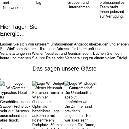
Tag
Gruppen und
professionelles
und
Unternehmen.
Team steht
Netzwerken.
Ihnen jederzeit
zur Verfügung.
Hier Tagen Sie
Energie...
Lassen Sie sich von unserem umfassenden Angebot überzeugen und erleben
Sie WinRooms&more – Ihre neue Adresse für Unterkunft und
Veranstaltungen in Wiener Neustadt und Guntramsdorf. Buchen Sie noch
heute und machen Sie Ihre Reise oder Veranstaltung zu einem vollen Erfolg!
Das sagen unsere Gäste
‹
Typisches Hotel
Für einen Termin in
Die Unterkunft ist
für
Wien hier
absolut
Geschäftsreisende.
übernachtet.
empfehlenswert.
Sauber. Frühstück
Optimale
Die Zimmer sind
sehr gut, Auswahl
bezahlbare Lage
praktisch
ausreichend und
außerhalb mit
eingerichtet. Es
alles frisch.
kostenfreiem
war alles sehr
Parkplatz. 30 min
sauber. Die Dame,