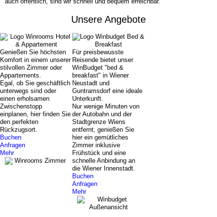
auch öffentlich, sind wir schnell und bequem erreichbar.
Unsere Angebote
Genießen Sie höchsten
Für preisbewusste
Komfort in einem unserer
Reisende bietet unser
stilvollen Zimmer oder
WinBudget "bed &
Appartements.
breakfast" in Wiener
Egal, ob Sie geschäftlich
Neustadt und
unterwegs sind oder
Guntramsdorf eine ideale
einen erholsamen
Unterkunft.
Zwischenstopp
Nur wenige Minuten von
einplanen, hier finden Sie
der Autobahn und der
den perfekten
Stadtgrenze Wiens
Rückzugsort.
entfernt, genießen Sie
Buchen
hier ein gemütliches
Anfragen
Zimmer inklusive
Mehr
Frühstück und eine
schnelle Anbindung an
die Wiener Innenstadt.
Buchen
Anfragen
Mehr