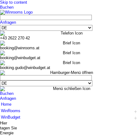
Skip to content
Buchen
Anfragen
+43 2622 270 42
booking@winrooms.at
booking@winbudget.at
booking.gudo@winbudget.at
Buchen
Anfragen
Home
WinRooms
WinBudget
Hotel
Hier
Zimmer
Hotel
tagen Sie
Frühstück
Zimmer Wiener Neustadt
Energie
Bar-Lounge
Zimmer Guntramsdorf
...