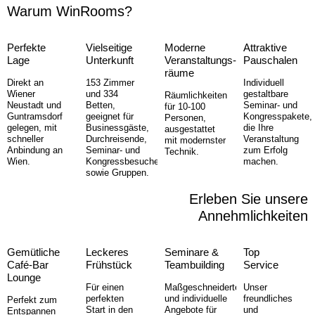
Warum WinRooms?
Perfekte
Vielseitige
Moderne
Attraktive
Lage
Unterkunft
Veranstaltungs­
Pauschalen
räume
Direkt an
153 Zimmer
Individuell
Wiener
und 334
gestaltbare
Räumlichkeiten
Neustadt und
Betten,
Seminar- und
für 10-100
Guntramsdorf
geeignet für
Kongresspakete,
Personen,
gelegen, mit
Businessgäste,
die Ihre
ausgestattet
schneller
Durchreisende,
Veranstaltung
mit modernster
Anbindung an
Seminar- und
zum Erfolg
Technik.
Wien.
Kongressbesucher
machen.
sowie Gruppen.
Erleben Sie unsere
Annehm­lichkeiten
Gemütliche
Leckeres
Seminare &
Top
Café-Bar
Frühstück
Teambuilding
Service
Lounge
Für einen
Maßgeschneiderte
Unser
perfekten
und individuelle
freundliches
Perfekt zum
Start in den
Angebote für
und
Entspannen