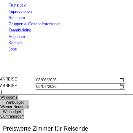
Bildergalerie
Frühstück
Seminare
Impressionen
Gruppen & Geschäftsreisende
Seminare
Teambuilding
Gruppen & Geschäftsreisende
Angebote
Teambuilding
Kontakt
Angebote
Jobs
Kontakt
Jobs
Preiswerte Zimmer für Reisende