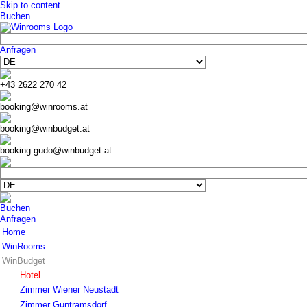
Skip to content
Buchen
Anfragen
+43 2622 270 42
booking@winrooms.at
booking@winbudget.at
booking.gudo@winbudget.at
Buchen
Anfragen
Home
WinRooms
WinBudget
Hotel
Zimmer
Hotel
Frühstück
Zimmer Wiener Neustadt
Bar-Lounge
Zimmer Guntramsdorf