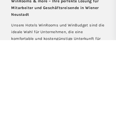
WinRooms & more – Ihre perfekte Lösung für
Mitarbeiter und Geschäftsreisende in Wiener
Neustadt
Unsere Hotels WinRooms und WinBudget sind die
ideale Wahl für Unternehmen, die eine
komfortable und kostengünstige Unterkunft für
ihre Mitarbeiter suchen. Ihre Teams genießen
einen angenehmen Aufenthalt und können
pünktlich zur Arbeit erscheinen – für maximale
Effizienz und Zufriedenheit.