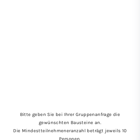
Maximilian
tour plus
Maximilian
thaler
Tauchen Sie ein in
die Zeit Kaiser
Maximilians I.
für maximal 25
Personen
Preis: € 12,- / Person
Bitte geben Sie bei Ihrer Gruppenanfrage die
gewünschten Bausteine an.
Die Mindestteilnehmeneranzahl beträgt jeweils 10
Personen.