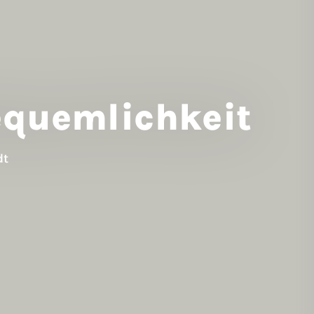
equemlichkeit
dt