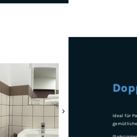
Dop
›
Ideal für 
gemütlich
(Badezimmer