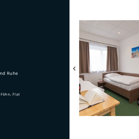
‹
 und Ruhe
Föhn, Flat