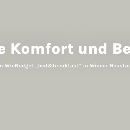
e Komfort und B
m WinBudget „bed&breakfast“ in Wiener Neusta