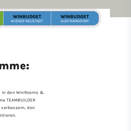
amme:
en in den WinRooms &
irma TEAMBUILDER
 verbessern, den
ntieren.