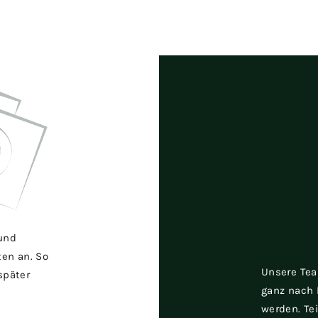
 und
ten an. So
Unsere Tea
später
ganz nach 
werden. Tei