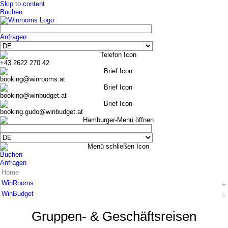
Skip to content
Buchen
Anfragen
+43 2622 270 42
booking@winrooms.at
booking@winbudget.at
booking.gudo@winbudget.at
Buchen
Anfragen
Home
WinRooms
WinBudget
Hotel
Zimmer
Hotel
Gruppen- & Geschäfts­reisen
Frühstück
Zimmer Wiener Neustadt
Bar-Lounge
Zimmer Guntramsdorf