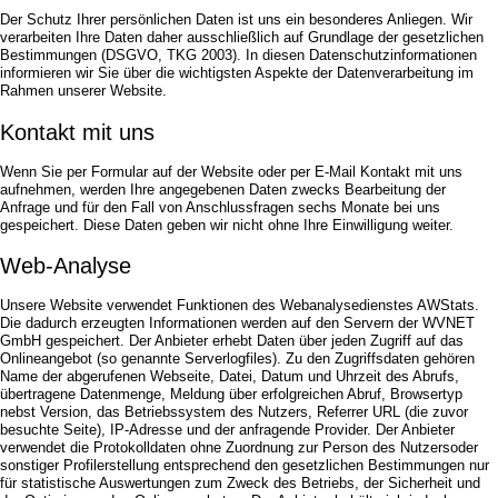
Bildergalerie
Frühstück
Der Schutz Ihrer persönlichen Daten ist uns ein besonderes Anliegen. Wir
verarbeiten Ihre Daten daher ausschließlich auf Grundlage der gesetzlichen
Seminare
Impressionen
Bestimmungen (DSGVO, TKG 2003). In diesen Datenschutzinformationen
Gruppen & Geschäftsreisende
Seminare
informieren wir Sie über die wichtigsten Aspekte der Datenverarbeitung im
Teambuilding
Gruppen & Geschäftsreisende
Rahmen unserer Website.
Angebote
Teambuilding
Kontakt mit uns
Kontakt
Angebote
Jobs
Kontakt
Wenn Sie per Formular auf der Website oder per E-Mail Kontakt mit uns
Jobs
aufnehmen, werden Ihre angegebenen Daten zwecks Bearbeitung der
Anfrage und für den Fall von Anschlussfragen sechs Monate bei uns
gespeichert. Diese Daten geben wir nicht ohne Ihre Einwilligung weiter.
Web-Analyse
Unsere Website verwendet Funktionen des Webanalysedienstes AWStats.
Die dadurch erzeugten Informationen werden auf den Servern der WVNET
GmbH gespeichert. Der Anbieter erhebt Daten über jeden Zugriff auf das
Onlineangebot (so genannte Serverlogfiles). Zu den Zugriffsdaten gehören
Name der abgerufenen Webseite, Datei, Datum und Uhrzeit des Abrufs,
übertragene Datenmenge, Meldung über erfolgreichen Abruf, Browsertyp
nebst Version, das Betriebssystem des Nutzers, Referrer URL (die zuvor
besuchte Seite), IP-Adresse und der anfragende Provider. Der Anbieter
verwendet die Protokolldaten ohne Zuordnung zur Person des Nutzersoder
sonstiger Profilerstellung entsprechend den gesetzlichen Bestimmungen nur
für statistische Auswertungen zum Zweck des Betriebs, der Sicherheit und