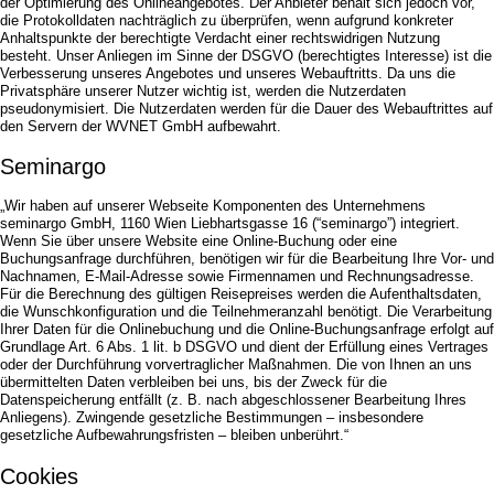
der Optimierung des Onlineangebotes. Der Anbieter behält sich jedoch vor,
die Protokolldaten nachträglich zu überprüfen, wenn aufgrund konkreter
Anhaltspunkte der berechtigte Verdacht einer rechtswidrigen Nutzung
besteht. Unser Anliegen im Sinne der DSGVO (berechtigtes Interesse) ist die
Verbesserung unseres Angebotes und unseres Webauftritts. Da uns die
Privatsphäre unserer Nutzer wichtig ist, werden die Nutzerdaten
pseudonymisiert. Die Nutzerdaten werden für die Dauer des Webauftrittes auf
den Servern der WVNET GmbH aufbewahrt.
Seminargo
„Wir haben auf unserer Webseite Komponenten des Unternehmens
seminargo GmbH, 1160 Wien Liebhartsgasse 16 (“seminargo”) integriert.
Wenn Sie über unsere Website eine Online-Buchung oder eine
Buchungsanfrage durchführen, benötigen wir für die Bearbeitung Ihre Vor- und
Nachnamen, E-Mail-Adresse sowie Firmennamen und Rechnungsadresse.
Für die Berechnung des gültigen Reisepreises werden die Aufenthaltsdaten,
die Wunschkonfiguration und die Teilnehmeranzahl benötigt. Die Verarbeitung
Ihrer Daten für die Onlinebuchung und die Online-Buchungsanfrage erfolgt auf
Grundlage Art. 6 Abs. 1 lit. b DSGVO und dient der Erfüllung eines Vertrages
oder der Durchführung vorvertraglicher Maßnahmen. Die von Ihnen an uns
übermittelten Daten verbleiben bei uns, bis der Zweck für die
Datenspeicherung entfällt (z. B. nach abgeschlossener Bearbeitung Ihres
Anliegens). Zwingende gesetzliche Bestimmungen – insbesondere
gesetzliche Aufbewahrungsfristen – bleiben unberührt.“
Cookies