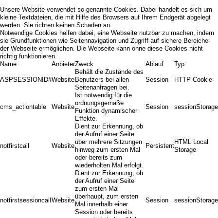
Unsere Website verwendet so genannte Cookies. Dabei handelt es sich um
kleine Textdateien, die mit Hilfe des Browsers auf Ihrem Endgerät abgelegt
werden. Sie richten keinen Schaden an.
Notwendige Cookies helfen dabei, eine Webseite nutzbar zu machen, indem
sie Grundfunktionen wie Seitennavigation und Zugriff auf sichere Bereiche
der Webseite ermöglichen. Die Webseite kann ohne diese Cookies nicht
richtig funktionieren.
Name
Anbieter
Zweck
Ablauf
Typ
Behält die Zustände des
ASPSESSIONID#
Website
Benutzers bei allen
Session
HTTP Cookie
Seitenanfragen bei.
Ist notwendig für die
ordnungsgemäße
cms_actiontable
Website
Session
sessionStorage
Funktion dynamischer
Effekte.
Dient zur Erkennung, ob
der Aufruf einer Seite
über mehrere Sitzungen
HTML Local
notfirstcall
Website
Persistent
hinweg zum ersten Mal
Storage
oder bereits zum
wiederholten Mal erfolgt.
Dient zur Erkennung, ob
der Aufruf einer Seite
zum ersten Mal
überhaupt, zum ersten
notfirstsessioncall
Website
Session
sessionStorage
Mal innerhalb einer
Session oder bereits