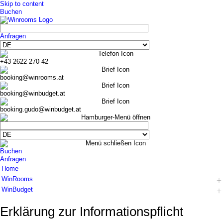
Skip to content
Buchen
Anfragen
+43 2622 270 42
booking@winrooms.at
booking@winbudget.at
booking.gudo@winbudget.at
Buchen
Anfragen
Home
WinRooms
WinBudget
Hotel
Zimmer
Hotel
Erklärung zur Informations­pflicht
Frühstück
Zimmer Wiener Neustadt
Bar-Lounge
Zimmer Guntramsdorf