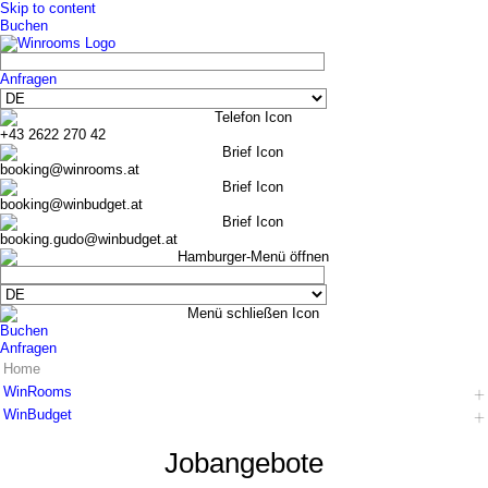
Skip to content
Buchen
Anfragen
+43 2622 270 42
booking@winrooms.at
booking@winbudget.at
booking.gudo@winbudget.at
Buchen
Anfragen
Home
WinRooms
WinBudget
Hotel
Zimmer
Hotel
Jobangebote
Frühstück
Zimmer Wiener Neustadt
Bar-Lounge
Zimmer Guntramsdorf