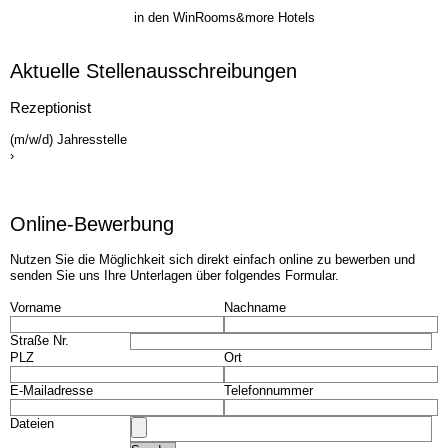
Bildergalerie
Frühstück
in den WinRooms&more Hotels
Seminare
Impressionen
Gruppen & Geschäftsreisende
Seminare
Aktuelle Stellen­ausschreib­ungen
Teambuilding
Gruppen & Geschäftsreisende
Angebote
Teambuilding
Rezeptionist
Kontakt
Angebote
(m/w/d) Jahresstelle
Jobs
Kontakt
›
Jobs
Online-Bewerbung
Nutzen Sie die Möglichkeit sich direkt einfach online zu bewerben und
senden Sie uns Ihre Unterlagen über folgendes Formular.
Vorname
Nachname
Straße Nr.
PLZ
Ort
E-Mailadresse
Telefonnummer
Dateien