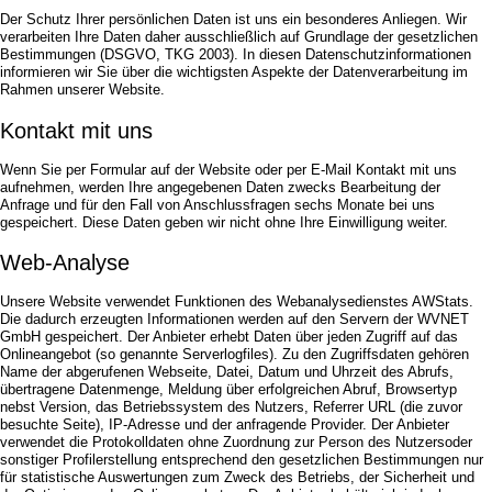
Bildergalerie
Frühstück
Der Schutz Ihrer persönlichen Daten ist uns ein besonderes Anliegen. Wir
verarbeiten Ihre Daten daher ausschließlich auf Grundlage der gesetzlichen
Seminare
Impressionen
Bestimmungen (DSGVO, TKG 2003). In diesen Datenschutzinformationen
Gruppen & Geschäftsreisende
Seminare
informieren wir Sie über die wichtigsten Aspekte der Datenverarbeitung im
Teambuilding
Gruppen & Geschäftsreisende
Rahmen unserer Website.
Angebote
Teambuilding
Kontakt mit uns
Kontakt
Angebote
Jobs
Kontakt
Wenn Sie per Formular auf der Website oder per E-Mail Kontakt mit uns
Jobs
aufnehmen, werden Ihre angegebenen Daten zwecks Bearbeitung der
Anfrage und für den Fall von Anschlussfragen sechs Monate bei uns
gespeichert. Diese Daten geben wir nicht ohne Ihre Einwilligung weiter.
Web-Analyse
Unsere Website verwendet Funktionen des Webanalysedienstes AWStats.
Die dadurch erzeugten Informationen werden auf den Servern der WVNET
GmbH gespeichert. Der Anbieter erhebt Daten über jeden Zugriff auf das
Onlineangebot (so genannte Serverlogfiles). Zu den Zugriffsdaten gehören
Name der abgerufenen Webseite, Datei, Datum und Uhrzeit des Abrufs,
übertragene Datenmenge, Meldung über erfolgreichen Abruf, Browsertyp
nebst Version, das Betriebssystem des Nutzers, Referrer URL (die zuvor
besuchte Seite), IP-Adresse und der anfragende Provider. Der Anbieter
verwendet die Protokolldaten ohne Zuordnung zur Person des Nutzersoder
sonstiger Profilerstellung entsprechend den gesetzlichen Bestimmungen nur
für statistische Auswertungen zum Zweck des Betriebs, der Sicherheit und