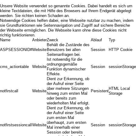
Unsere Website verwendet so genannte Cookies. Dabei handelt es sich um
kleine Textdateien, die mit Hilfe des Browsers auf Ihrem Endgerät abgelegt
werden. Sie richten keinen Schaden an.
Notwendige Cookies helfen dabei, eine Webseite nutzbar zu machen, indem
sie Grundfunktionen wie Seitennavigation und Zugriff auf sichere Bereiche
der Webseite ermöglichen. Die Webseite kann ohne diese Cookies nicht
richtig funktionieren.
Name
Anbieter
Zweck
Ablauf
Typ
Behält die Zustände des
ASPSESSIONID#
Website
Benutzers bei allen
Session
HTTP Cookie
Seitenanfragen bei.
Ist notwendig für die
ordnungsgemäße
cms_actiontable
Website
Session
sessionStorage
Funktion dynamischer
Effekte.
Dient zur Erkennung, ob
der Aufruf einer Seite
über mehrere Sitzungen
HTML Local
notfirstcall
Website
Persistent
hinweg zum ersten Mal
Storage
oder bereits zum
wiederholten Mal erfolgt.
Dient zur Erkennung, ob
der Aufruf einer Seite
zum ersten Mal
überhaupt, zum ersten
notfirstsessioncall
Website
Session
sessionStorage
Mal innerhalb einer
Session oder bereits