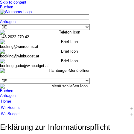
Skip to content
Buchen
Anfragen
+43 2622 270 42
booking@winrooms.at
booking@winbudget.at
booking.gudo@winbudget.at
Buchen
Anfragen
Home
WinRooms
WinBudget
Hotel
Zimmer
Hotel
Erklärung zur Informations­pflicht
Frühstück
Zimmer Wiener Neustadt
Bar-Lounge
Zimmer Guntramsdorf