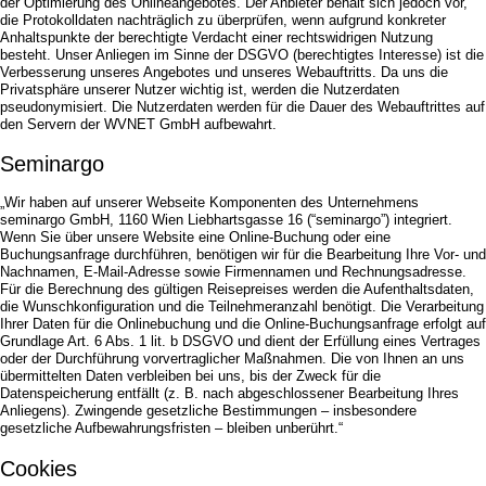
der Optimierung des Onlineangebotes. Der Anbieter behält sich jedoch vor,
die Protokolldaten nachträglich zu überprüfen, wenn aufgrund konkreter
Anhaltspunkte der berechtigte Verdacht einer rechtswidrigen Nutzung
besteht. Unser Anliegen im Sinne der DSGVO (berechtigtes Interesse) ist die
Verbesserung unseres Angebotes und unseres Webauftritts. Da uns die
Privatsphäre unserer Nutzer wichtig ist, werden die Nutzerdaten
pseudonymisiert. Die Nutzerdaten werden für die Dauer des Webauftrittes auf
den Servern der WVNET GmbH aufbewahrt.
Seminargo
„Wir haben auf unserer Webseite Komponenten des Unternehmens
seminargo GmbH, 1160 Wien Liebhartsgasse 16 (“seminargo”) integriert.
Wenn Sie über unsere Website eine Online-Buchung oder eine
Buchungsanfrage durchführen, benötigen wir für die Bearbeitung Ihre Vor- und
Nachnamen, E-Mail-Adresse sowie Firmennamen und Rechnungsadresse.
Für die Berechnung des gültigen Reisepreises werden die Aufenthaltsdaten,
die Wunschkonfiguration und die Teilnehmeranzahl benötigt. Die Verarbeitung
Ihrer Daten für die Onlinebuchung und die Online-Buchungsanfrage erfolgt auf
Grundlage Art. 6 Abs. 1 lit. b DSGVO und dient der Erfüllung eines Vertrages
oder der Durchführung vorvertraglicher Maßnahmen. Die von Ihnen an uns
übermittelten Daten verbleiben bei uns, bis der Zweck für die
Datenspeicherung entfällt (z. B. nach abgeschlossener Bearbeitung Ihres
Anliegens). Zwingende gesetzliche Bestimmungen – insbesondere
gesetzliche Aufbewahrungsfristen – bleiben unberührt.“
Cookies