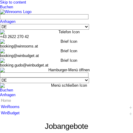
Skip to content
Buchen
Anfragen
+43 2622 270 42
booking@winrooms.at
booking@winbudget.at
booking.gudo@winbudget.at
Buchen
Anfragen
Home
WinRooms
WinBudget
Hotel
Zimmer
Hotel
Jobangebote
Frühstück
Zimmer Wiener Neustadt
Bar-Lounge
Zimmer Guntramsdorf