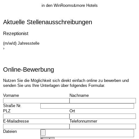
Bildergalerie
Frühstück
in den WinRooms&more Hotels
Seminare
Impressionen
Gruppen & Geschäftsreisende
Seminare
Aktuelle Stellen­ausschreib­ungen
Teambuilding
Gruppen & Geschäftsreisende
Angebote
Teambuilding
Rezeptionist
Kontakt
Angebote
(m/w/d) Jahresstelle
Jobs
Kontakt
›
Jobs
Online-Bewerbung
Nutzen Sie die Möglichkeit sich direkt einfach online zu bewerben und
senden Sie uns Ihre Unterlagen über folgendes Formular.
Vorname
Nachname
Straße Nr.
PLZ
Ort
E-Mailadresse
Telefonnummer
Dateien