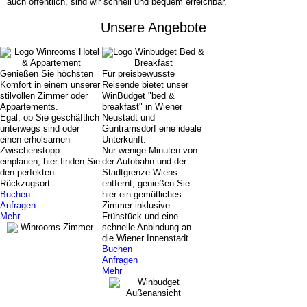
auch öffentlich, sind wir schnell und bequem erreichbar.
Unsere Angebote
Genießen Sie höchsten
Für preisbewusste
Komfort in einem unserer
Reisende bietet unser
stilvollen Zimmer oder
WinBudget "bed &
Appartements.
breakfast" in Wiener
Egal, ob Sie geschäftlich
Neustadt und
unterwegs sind oder
Guntramsdorf eine ideale
einen erholsamen
Unterkunft.
Zwischenstopp
Nur wenige Minuten von
einplanen, hier finden Sie
der Autobahn und der
den perfekten
Stadtgrenze Wiens
Rückzugsort.
entfernt, genießen Sie
Buchen
hier ein gemütliches
Anfragen
Zimmer inklusive
Mehr
Frühstück und eine
schnelle Anbindung an
die Wiener Innenstadt.
Buchen
Anfragen
Mehr