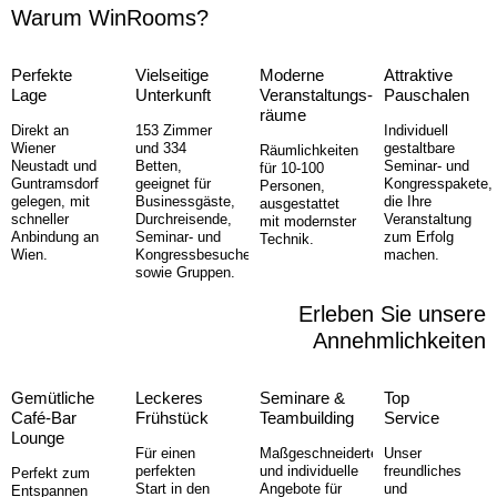
Warum WinRooms?
Perfekte
Vielseitige
Moderne
Attraktive
Lage
Unterkunft
Veranstaltungs­
Pauschalen
räume
Direkt an
153 Zimmer
Individuell
Wiener
und 334
gestaltbare
Räumlichkeiten
Neustadt und
Betten,
Seminar- und
für 10-100
Guntramsdorf
geeignet für
Kongresspakete,
Personen,
gelegen, mit
Businessgäste,
die Ihre
ausgestattet
schneller
Durchreisende,
Veranstaltung
mit modernster
Anbindung an
Seminar- und
zum Erfolg
Technik.
Wien.
Kongressbesucher
machen.
sowie Gruppen.
Erleben Sie unsere
Annehm­lichkeiten
Gemütliche
Leckeres
Seminare &
Top
Café-Bar
Frühstück
Teambuilding
Service
Lounge
Für einen
Maßgeschneiderte
Unser
perfekten
und individuelle
freundliches
Perfekt zum
Start in den
Angebote für
und
Entspannen