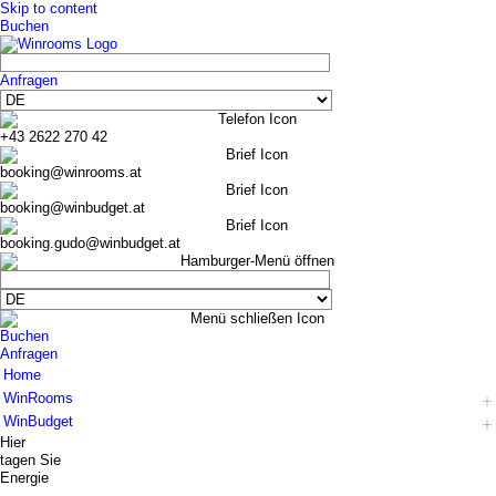
Skip to content
Buchen
Anfragen
+43 2622 270 42
booking@winrooms.at
booking@winbudget.at
booking.gudo@winbudget.at
Buchen
Anfragen
Home
WinRooms
WinBudget
Hotel
Hier
Zimmer
Hotel
tagen Sie
Frühstück
Zimmer Wiener Neustadt
Energie
Bar-Lounge
Zimmer Guntramsdorf
...