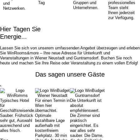
Tag
Gruppen und
professionelles
und
Unternehmen.
Team steht
Netzwerken.
Ihnen jederzeit
zur Verfügung.
Hier Tagen Sie
Energie...
Lassen Sie sich von unserem umfassenden Angebot überzeugen und erleben
Sie WinRooms&more – Ihre neue Adresse für Unterkunft und
Veranstaltungen in Wiener Neustadt und Guntramsdorf. Buchen Sie noch
heute und machen Sie Ihre Reise oder Veranstaltung zu einem vollen Erfolg!
Das sagen unsere Gäste
‹
Typisches Hotel
Für einen Termin in
Die Unterkunft ist
für
Wien hier
absolut
Geschäftsreisende.
übernachtet.
empfehlenswert.
Sauber. Frühstück
Optimale
Die Zimmer sind
sehr gut, Auswahl
bezahlbare Lage
praktisch
ausreichend und
außerhalb mit
eingerichtet. Es
alles frisch.
kostenfreiem
war alles sehr
Parkplatz. 30 min
sauber. Die Dame,