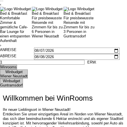
‹
Bildergalerie
Frühstück
Seminare
Impressionen
Gruppen & Geschäftsreisende
Seminare
Komfortable
Für preisbewusste
Für preisbewusste
Zimmer &
Reisende mit
Reisende mit
Teambuilding
Gruppen & Geschäftsreisende
gemütliche Cafe-
Zimmern für bis zu
Zimmern für bis zu
Angebote
Teambuilding
Bar Lounge für
6 Personen in
3 Personen in
Kontakt
Angebote
einen entspannten
Wiener Neustadt
Guntramsdorf
Aufenthalt
Jobs
Kontakt
›
Jobs
Willkommen bei WinRooms
Ihr neuer Lieblingsort in Wiener Neustadt!
Entdecken Sie unser einzigartiges Areal im Norden von Wiener Neustadt,
das sich über beeindruckende 6 Hektar erstreckt und als eigener Stadtteil
konzipiert ist. Mit hervorragender Verkehrsanbindung, sowohl per Auto als