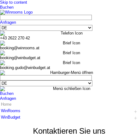
Skip to content
Buchen
Anfragen
+43 2622 270 42
booking@winrooms.at
booking@winbudget.at
booking.gudo@winbudget.at
Buchen
Anfragen
Home
WinRooms
WinBudget
Hotel
Zimmer
Hotel
Kontaktieren Sie uns
Frühstück
Zimmer Wiener Neustadt
Bar-Lounge
Zimmer Guntramsdorf