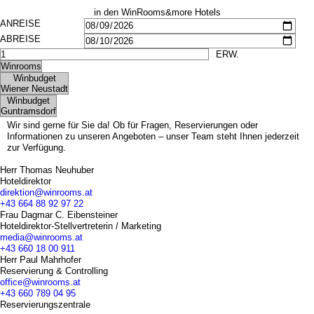
Bildergalerie
Frühstück
in den WinRooms&more Hotels
Seminare
Impressionen
Gruppen & Geschäftsreisende
Seminare
Teambuilding
Gruppen & Geschäftsreisende
Angebote
Teambuilding
Kontakt
Angebote
Jobs
Kontakt
Jobs
Wir sind gerne für Sie da! Ob für Fragen, Reservierungen oder
Informationen zu unseren Angeboten – unser Team steht Ihnen jederzeit
zur Verfügung.
Herr Thomas Neuhuber
Hoteldirektor
direktion@winrooms.at
+43 664 88 92 97 22
Frau Dagmar C. Eibensteiner
Hoteldirektor-Stellvertreterin / Marketing
media@winrooms.at
+43 660 18 00 911
Herr Paul Mahrhofer
Reservierung & Controlling
office@winrooms.at
+43 660 789 04 95
Reservierungszentrale