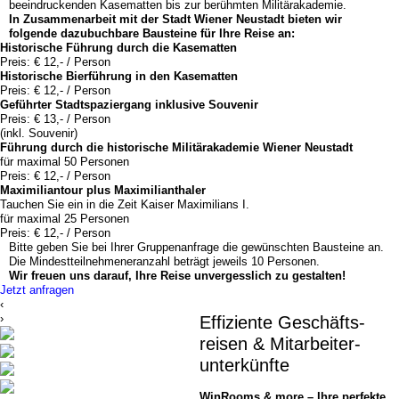
beeindruckenden Kasematten bis zur berühmten Militärakademie.
In Zusammenarbeit mit der Stadt Wiener Neustadt bieten wir
folgende dazubuchbare Bausteine für Ihre Reise an:
Historische Führung durch die Kasematten
Preis: € 12,- / Person
Historische Bier
führung in den Kasematten
Preis: € 12,- / Person
Geführter Stadt
spazier
gang inklusive Souvenir
Preis: € 13,- / Person
(inkl. Souvenir)
Führung durch die his
torische Militär
aka
demie Wiener Neustadt
für maximal 50 Personen
Preis: € 12,- / Person
Maximilian
tour plus Maximilian
thaler
Tauchen Sie ein in die Zeit Kaiser Maximilians I.
für maximal 25 Personen
Preis: € 12,- / Person
Bitte geben Sie bei Ihrer Gruppenanfrage die gewünschten Bausteine an.
Die Mindestteilnehmeneranzahl beträgt jeweils 10 Personen.
Wir freuen uns darauf, Ihre Reise unvergesslich zu gestalten!
Jetzt anfragen
‹
›
Effiziente Geschäfts­
reisen & Mitarbeiter­
unterkünfte
WinRooms & more – Ihre perfekte