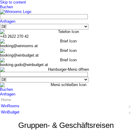
Skip to content
Buchen
Anfragen
+43 2622 270 42
booking@winrooms.at
booking@winbudget.at
booking.gudo@winbudget.at
Buchen
Anfragen
Home
WinRooms
WinBudget
Hotel
Zimmer
Hotel
Gruppen- & Geschäfts­reisen
Frühstück
Zimmer Wiener Neustadt
Bar-Lounge
Zimmer Guntramsdorf