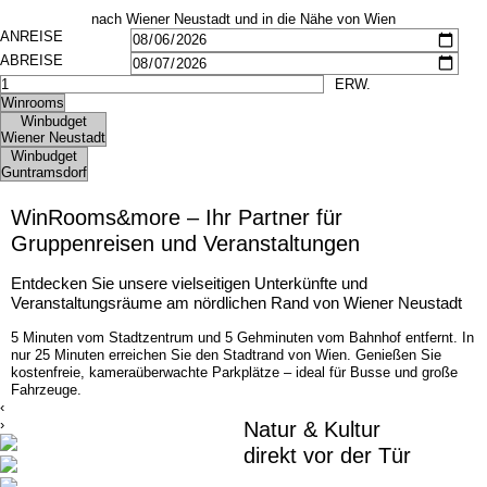
Bildergalerie
Frühstück
nach Wiener Neustadt und in die Nähe von Wien
Seminare
Impressionen
Gruppen & Geschäftsreisende
Seminare
Teambuilding
Gruppen & Geschäftsreisende
Angebote
Teambuilding
Kontakt
Angebote
Jobs
Kontakt
Jobs
WinRooms&more – Ihr Partner für
Gruppenreisen und Veranstaltungen
Entdecken Sie unsere vielseitigen Unterkünfte und
Veranstaltungsräume am nördlichen Rand von Wiener Neustadt
5 Minuten vom Stadtzentrum und 5 Gehminuten vom Bahnhof entfernt. In
nur 25 Minuten erreichen Sie den Stadtrand von Wien. Genießen Sie
kostenfreie, kameraüberwachte Parkplätze – ideal für Busse und große
Fahrzeuge.
‹
›
Natur & Kultur
direkt vor der Tür