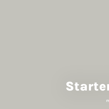
Starte
m